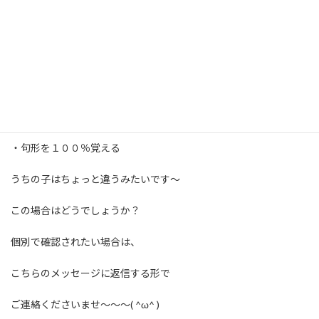
・わからない単語は必ず調べる
古文
・単語帳１冊仕上げる
漢文
・句形を１００％覚える
うちの子はちょっと違うみたいです〜
この場合はどうでしょうか？
個別で確認されたい場合は、
こちらのメッセージに返信する形で
ご連絡くださいませ〜〜〜( ^ω^ )