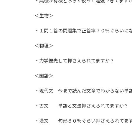
・無機か有機どちらか絞って勉強できてます
＜生物＞
・１問１答の問題集で正答率７０％ぐらいに
＜物理＞
・力学優先して押さえられてますか？
＜国語＞
・現代文 今まで読んだ文章でわからない単
・古文 単語と文法押さえられてますか？
・漢文 句形８０％ぐらい押さえられてま