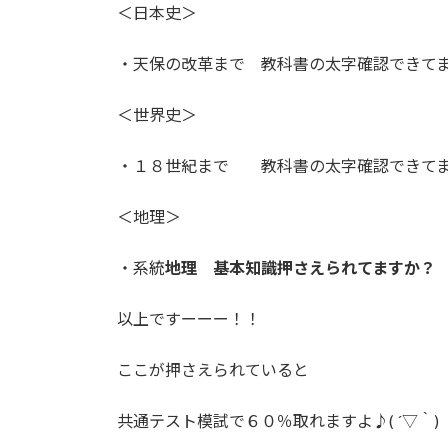
＜日本史＞
・天保の改革まで 教科書の太字確認できて
＜世界史＞
・１８世紀まで 教科書の太字確認できて
＜地理＞
・系統
地理 基本知識押さえられてますか？
以上ですーーー！！
ここが押さえられていると
共通テスト模試で６０％取れますよ♪( ´▽｀)