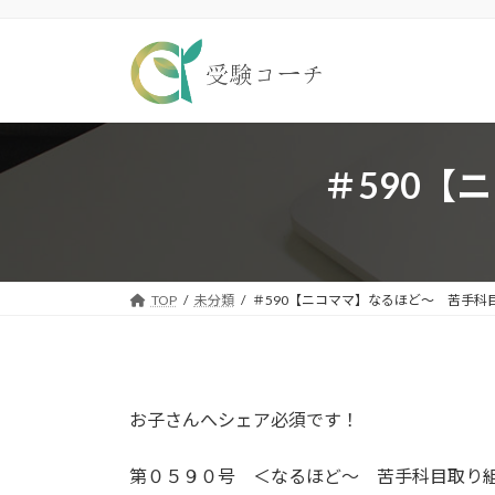
コ
ナ
ン
ビ
テ
ゲ
ン
ー
ツ
シ
へ
ョ
ス
ン
＃590【
キ
に
ッ
移
プ
動
TOP
未分類
＃590【ニコママ】なるほど〜 苦手科
お子さんへシェア必須です！
第０５９０号 ＜なるほど〜 苦手科目取