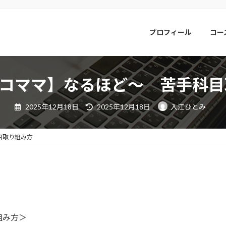
プロフィール
コー
ニコママ】なるほど〜 苦手科
最
2025年12月18日
2025年12月18日
入江ひとみ
終
更
新
日
目取り組み方
時
:
り組み方＞