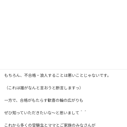
感激してボロで泣き。
ママはちょっと涙ぐんで声でお話ししてくださり、
それを聞いた私は更に泣くという・・・
軽いカオスな空間でした 苦笑
おじいちゃんおばあちゃんも喜んでくれるって
本当に素晴らしいことだなーって思うんです。
もちろん、不合格・浪人することは悪いことじゃないです。
（これは誰がなんと言おうと断言しますっ）
一方で、合格がもたらす歓喜の輪の広がりも
ぜひ知っていただきたいな〜と思いまして＾＾
これから多くの受験生とママとご家族のみなさんが