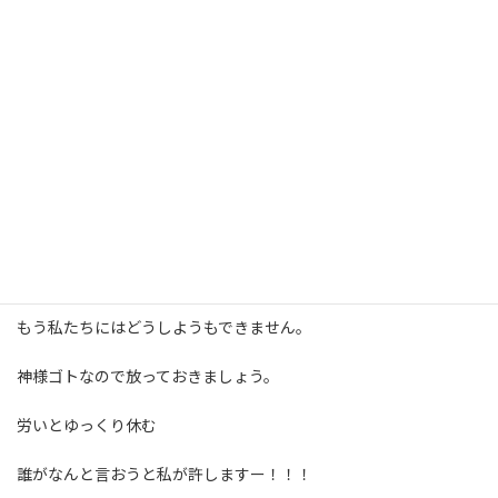
私たちが想像するよりもすごく疲労が溜まってたりします。
そして、ママも同じくですよ〜〜
ここまで怒りマークをたくさんつけながら、
一緒に走ってきたので気が張ってたと思います。
ご自身も労ってあげて、ゆっくり休んでくださいね＾＾
合格するかどうかは、
もう私たちにはどうしようもできません。
神様ゴトなので放っておきましょう。
労いとゆっくり休む
誰がなんと言おうと私が許しますー！！！