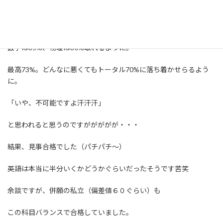
そこでこんな風に方向性を出しました。
英語は半分取れればOK。
数学は85%、物理は80%取れるように。
最高73%。どんなに悪くてもトータル70%に落ち着かせらるよう
に。
「いや、不可能ですよ汗汗汗」
と思われると思うのですががががが・・・
結果、見事合格でした（パチパチ〜）
英語は本当に半分いくかどうかぐらいだったそうです苦笑
余談ですが、併願の私立（偏差値６０ぐらい）も
この科目バランスで合格していました。