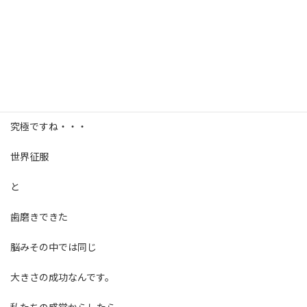
これは本当に効きます。
マジで。
なぜなら、
◯ 脳みそは成功の大小が見分けられないから
究極ですね・・・
世界征服
と
歯磨きできた
脳みその中では同じ
大きさの成功なんです。