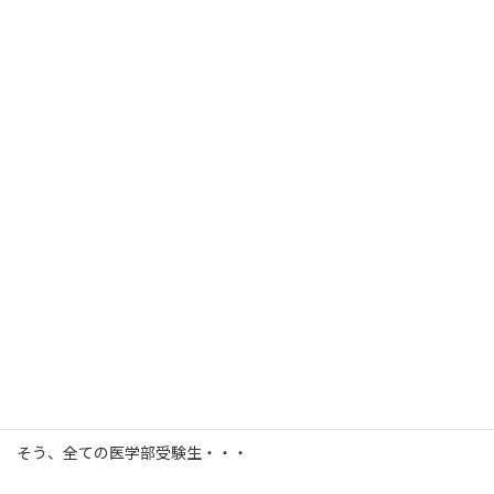
同じ時期はあなた以外の受験生も出願に行くんですね。
なので、長蛇の列。
というのは通常営業な状態なのです。
国公立一本の人も注意ですよ〜〜
なんといっても科目数多いですから！
９月ぐらいから国語と社会を詰め込んでいく必要があります。
さらに、数IIIを仕上げていかないといけないですし、
理科の秋に終わったところの定着を猛スピードでやっていかんと
いけないのです。
そう、全ての医学部受験生・・・