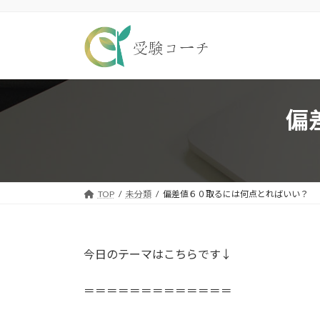
コ
ナ
ン
ビ
テ
ゲ
ン
ー
ツ
シ
へ
ョ
ス
ン
偏
キ
に
ッ
移
プ
動
TOP
未分類
偏差値６０取るには何点とればいい？
今日のテーマはこちらです↓
＝＝＝＝＝＝＝＝＝＝＝＝＝