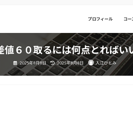
プロフィール
コー
差値６０取るには何点とればい
最
2025年8月8日
2025年8月8日
入江ひとみ
終
更
新
日
時
: