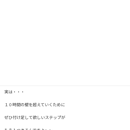
心の中でつぶやいても大丈夫です。
この「」の中のセリフを呟くことが超大切です。
＊３と４はノートや紙に書き出すことを
お勧めします！
書き出すと頭の中を
整理しやすいと言われているので。
おぉ〜〜〜これで簡単に見つけられますね！
実は・・・
１０時間の壁を超えていくために
ぜひ付け足して欲しいステップが