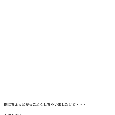
です。
医師はリーダーでもあり、
調整役でもあります。
自分だけの視点だけではなくて、
様々な人の視点で見て判断する能力が求められます。
「全体を見る視点がある」
ことを見せることで、
「自分には医師の資質がありまっせ」
ということをアピールできる機会になります。
例はちょっとかっこよくしちゃいましたけど・・・