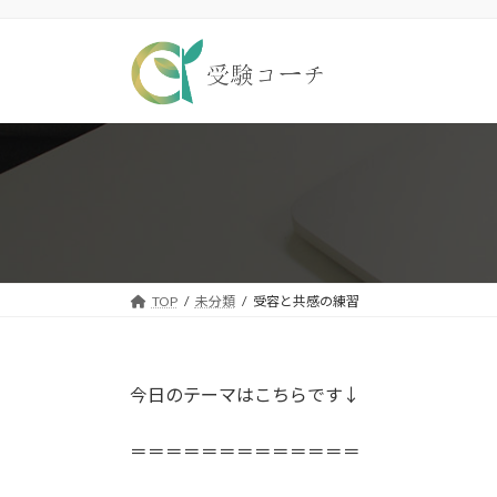
コ
ナ
ン
ビ
テ
ゲ
ン
ー
ツ
シ
へ
ョ
ス
ン
キ
に
ッ
移
プ
動
TOP
未分類
受容と共感の練習
今日のテーマはこちらです↓
＝＝＝＝＝＝＝＝＝＝＝＝＝