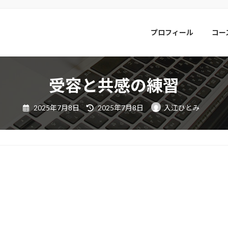
プロフィール
コー
受容と共感の練習
最
2025年7月8日
2025年7月8日
入江ひとみ
終
更
新
日
時
: