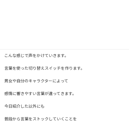
・不安だけど今やることに集中していこう
・わかってくれなくて辛いけど、今は頑張ろう
・私らしくない！やるべきことをやろう。
・さあーて やりますか！！
こんな感じで声をかけていきます。
言葉を使った切り替えスイッチを作ります。
男女や自分のキャラクターによって
感情に響きやすい言葉が違ってきます。
今日紹介した以外にも
普段から言葉をストックしていくことを