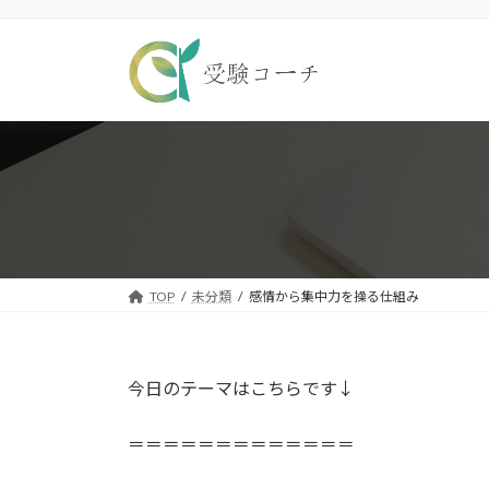
コ
ナ
ン
ビ
テ
ゲ
ン
ー
ツ
シ
へ
ョ
ス
ン
キ
に
ッ
移
プ
動
TOP
未分類
感情から集中力を操る仕組み
今日のテーマはこちらです↓
＝＝＝＝＝＝＝＝＝＝＝＝＝