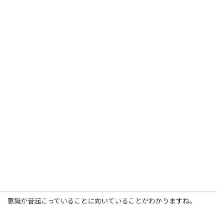
受験生の過去のネガティブな出来事に意識があることにより起こ
る不安は、
このような仕組みになっています。
● 学力が上がるか不安だ
→ もっと勉強しておけば良かった
● このまま勉強して受かるのかな
→ あの時もっといい塾を見つけておけば良かった
● とにかく不安
→ 過去にやってきたことって本当に合っているのかな？
意識が昔起こっていることに向いていることがわかりますね。