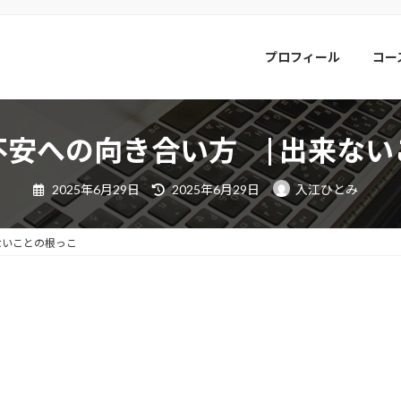
プロフィール
コー
安への向き合い方 | 出来な
最
2025年6月29日
2025年6月29日
入江ひとみ
終
更
新
日
ないことの根っこ
時
: