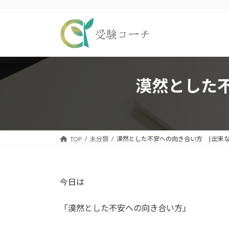
コ
ナ
ン
ビ
テ
ゲ
ン
ー
ツ
シ
へ
ョ
ス
ン
漠然とした不
キ
に
ッ
移
プ
動
TOP
未分類
漠然とした不安への向き合い方 | 出来
今日は
「漠然とした不安への向き合い方」