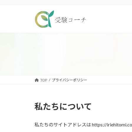
コ
ナ
ン
ビ
テ
ゲ
ン
ー
ツ
シ
へ
ョ
ス
ン
キ
に
ッ
移
プ
動
TOP
プライバシーポリシー
私たちについて
私たちのサイトアドレスは https://iriehitomi.